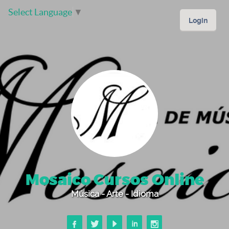
Select Language
▼
Login
Mosaico Cursos Online
Música - Arte - Idioma