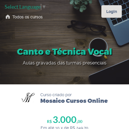
Select Language
▼
Login
Todos os cursos
Canto e Técnica Vocal
Aulas gravadas das turmas presenciais
Curso criado por
Mosaico Cursos Online
3.000
,
R$
00
Em até 10 x de R$ 249,70