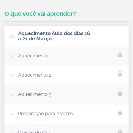
O que você vai aprender?
Aquecimento Aula dos dias 16
a 21 de Março
lock
Aquecimento 1
lock
Aquecimento 2
lock
Aquecimento 3
lock
Preparação para 2 Vozes
lock
Divisão de Voz